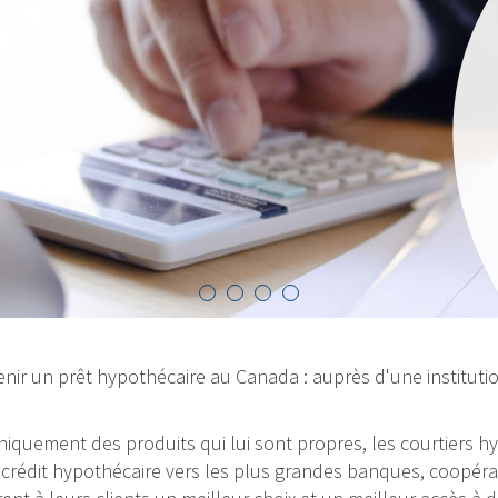
Nos taux sont to
sommes fiers de p
qui vous est le p
d’œil à nos taux
VOIR LES TAUX
nir un prêt hypothécaire au Canada : auprès d'une institutio
 uniquement des produits qui lui sont propres, les courtiers
rédit hypothécaire vers les plus grandes banques, coopérativ