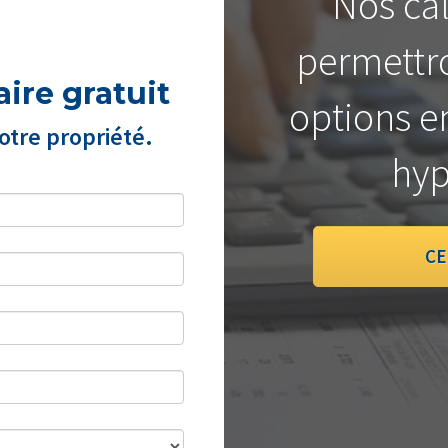
Nos cal
permettro
ire gratuit
options e
tre propriété.
hyp
CE