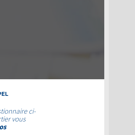
PEL
tionnaire ci-
tier vous
os